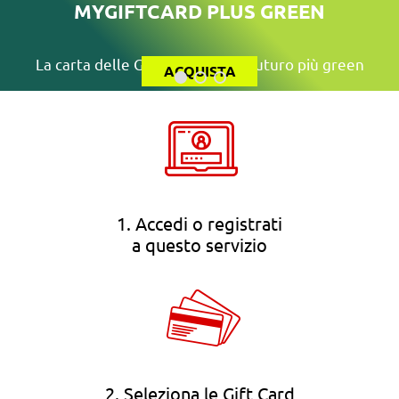
MYGIFTCARD PLUS GREEN
La carta delle Gift Card per un futuro più green
ACQUISTA
1. Accedi o registrati
a questo servizio
2. Seleziona le Gift Card