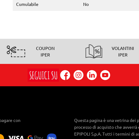
Cumulabile
No
COUPON
VOLANTINI
IPER
IPER
pagare con
Questa pagina è una vetrina dei p
processo di acquisto che avverrà 
EPIPOLI S.p.A. Tutti i termini di 