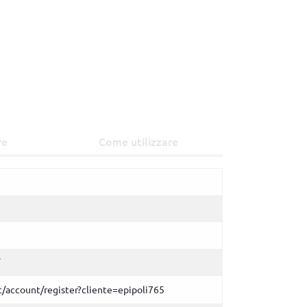
re
Come utilizzare
it/account/register?cliente=epipoli765