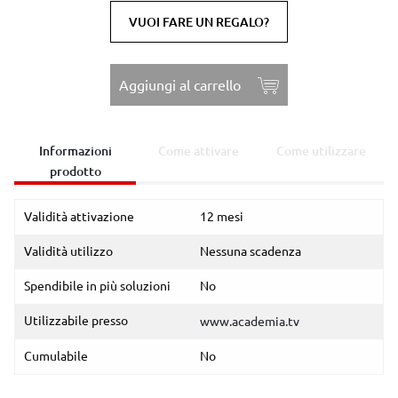
VUOI FARE UN REGALO?
Aggiungi al carrello
Informazioni
Come attivare
Come utilizzare
prodotto
Validità attivazione
12 mesi
Validità utilizzo
Nessuna scadenza
Spendibile in più soluzioni
No
Utilizzabile presso
www.academia.tv
Cumulabile
No