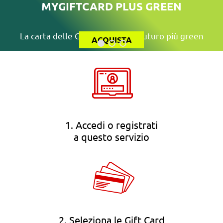
MYGIFTCARD PLUS GREEN
La carta delle Gift Card per un futuro più green
ACQUISTA
1. Accedi o registrati
a questo servizio
2. Seleziona le Gift Card