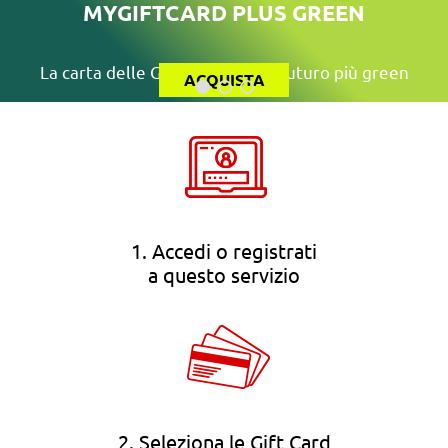
MYGIFTCARD PLUS GREEN
La carta delle Gift Card per un futuro più green
ACQUISTA
1. Accedi o registrati
a questo servizio
2. Seleziona le Gift Card