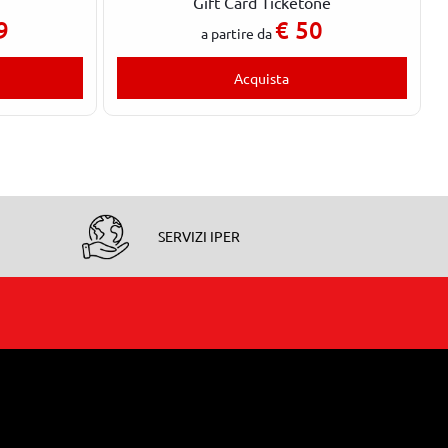
l
Gift Card Ticketone
9
€
50
a partire da
Acquista
SERVIZI IPER