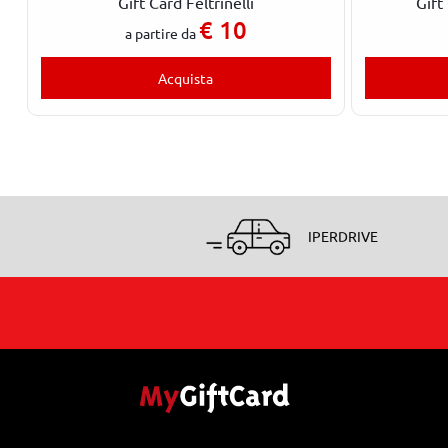
Gift Card Feltrinelli
Gift
€
10
a partire da
Acquista
IPERDRIVE