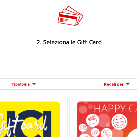
2. Seleziona le Gift Card
Tipologia
Regali per