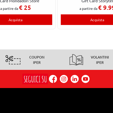
 Card Mondadori Store
Gift Card Storyte
€
25
€
9.9
a partire da
a partire da
Acquista
Acquista
COUPON
VOLANTINI
IPER
IPER