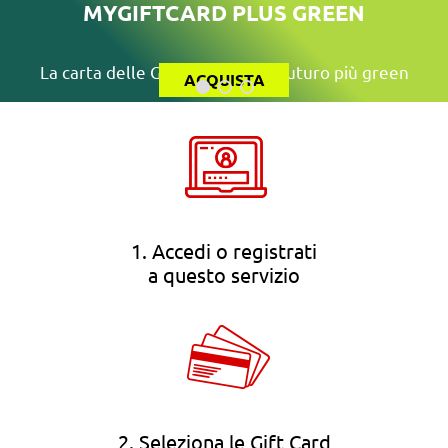
MYGIFTCARD PLUS GREEN
La carta delle Gift Card per un futuro più green
ACQUISTA
1. Accedi o registrati
a questo servizio
2. Seleziona le Gift Card